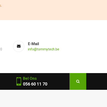
s.
E-Mail
00
info@tommytech.be
Bel Ons
056 60 11 70