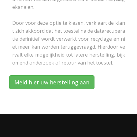
ekanalen.

Door voor deze optie te kiezen, verklaart de klan
t zich akkoord dat het toestel na de datarecupera
tie definitief wordt verwerkt voor recyclage en ni
et meer kan worden teruggevraagd. Hierdoor ve
rvalt elke mogelijkheid tot latere herstelling, bijk
omend onderzoek of retour van het toestel.
Meld hier uw herstelling aan